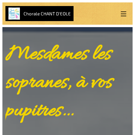
Chorale CHANT D'EOLE
Mesdames les
sopranes, à vos
pupitres...